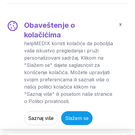
Obaveštenje o
x
kolačićima
helpMEDIX koristi kolačiće da poboljša
vaše iskustvo pregledanja i pruži
personalizovani sadržaj. Klikom na
"Slažem se" dajete saglasnost za
Poliklinika
korišćenje kolačića. Možete upravljati
Poliklinika Demetra Medical Dašić
svojim preferencama ili saznati više o
Pedijatrija
,
Ginekologija
,
Kardiologija
,
Interna medicina
našoj politici kolačića klikom na
Vršac
"Saznaj više" ili posetom naše stranice
o Politici privatnosti.
Saznaj više
Slažem se