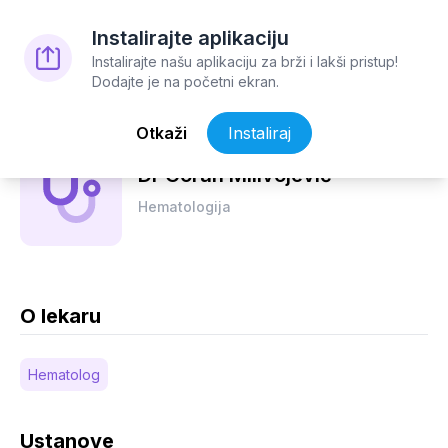
Instalirajte aplikaciju
Lekar detalji
Instalirajte našu aplikaciju za brži i lakši pristup!
Dodajte je na početni ekran.
Otkaži
Instaliraj
Dr Goran Milivojević
Hematologija
O lekaru
Hematolog
Ustanove