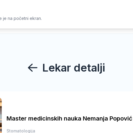
e
Stanja
Novosti
Smart Klinika
jte je na početni ekran.
Lekar detalji
Master medicinskih nauka Nemanja Popović
Stomatologija