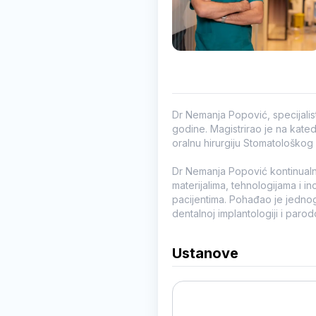
Dr Nemanja Popović, specijalis
godine. Magistrirao je na katedri
oralnu hirurgiju Stomatološkog 
Dr Nemanja Popović kontinualn
materijalima, tehnologijama i in
pacijentima. Pohađao je jednogo
dentalnoj implantologiji i parodo
Ustanove