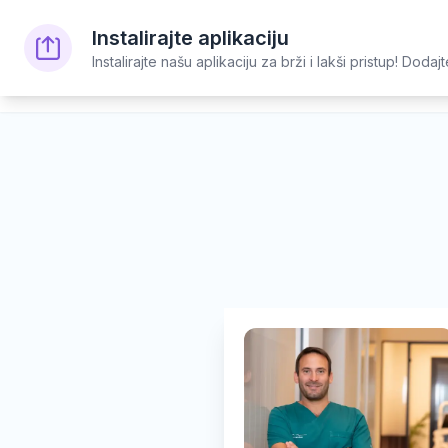
Instalirajte aplikaciju
Simptomi
Lekari
Ustanov
Instalirajte našu aplikaciju za brži i lakši pristup! Doda