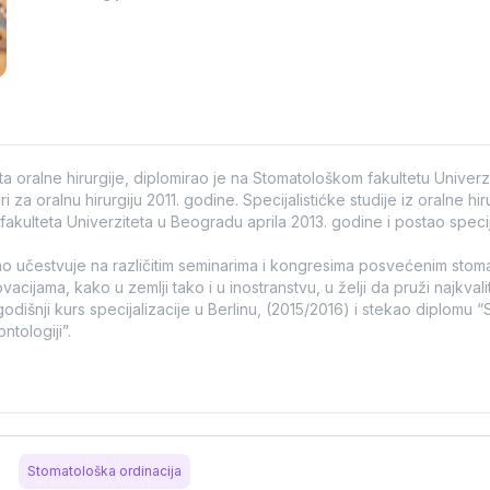
ta oralne hirurgije, diplomirao je na Stomatološkom fakultetu Univer
 za oralnu hirurgiju 2011. godine. Specijalistićke studije iz oralne hiru
fakulteta Univerziteta u Beogradu aprila 2013. godine i postao specija
o učestvuje na različitim seminarima i kongresima posvećenim stoma
ovacijama, kako u zemlji tako i u inostranstvu, u želji da pruži najkvali
dišnji kurs specijalizacije u Berlinu, (2015/2016) i stekao diplomu “
ntologiji”.
Stomatološka ordinacija