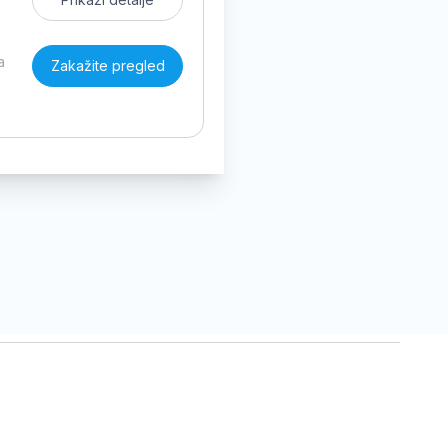
a
Zakažite pregled