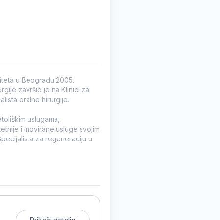
ziteta u Beogradu 2005.
rgije završio je na Klinici za
lista oralne hirurgije.
toliškim uslugama,
tetnije i inovirane usluge svojim
Specijalista za regeneraciju u
Prikaži detalje