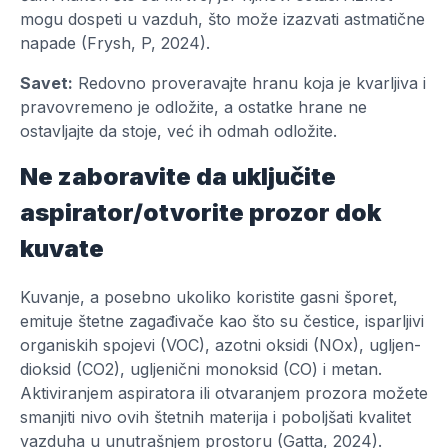
mogu dospeti u vazduh, što može izazvati astmatične
napade (Frysh, P, 2024).
Savet:
Redovno proveravajte hranu koja je kvarljiva i
pravovremeno je odložite, a ostatke hrane ne
ostavljajte da stoje, već ih odmah odložite.
Ne zaboravite da uključite
aspirator/otvorite prozor dok
kuvate
Kuvanje, a posebno ukoliko koristite gasni šporet,
emituje štetne zagađivače kao što su čestice, isparljivi
organiskih spojevi (VOC), azotni oksidi (NOx), ugljen-
dioksid (CO2), ugljenični monoksid (CO) i metan.
Aktiviranjem aspiratora ili otvaranjem prozora možete
smanjiti nivo ovih štetnih materija i poboljšati kvalitet
vazduha u unutrašnjem prostoru (Gatta, 2024).