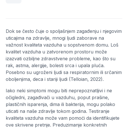
Dok se često čuje o spoljašnjem zagađenju i njegovim
uticajima na zdravlje, mnogi ljudi zaborave na
važnost kvaliteta vazduha u sopstvenom domu. Loš
kvalitet vazduha u zatvorenom prostoru može
izazvati ozbiljne zdravstvene probleme, kao što su
rak, astma, alergije, bolesti srca i upala pluća.
Posebno su ugroženi ljudi sa respiratornim ili srčanim
oboljenjima, deca i stariji ljudi (Telloian, 2022).
Iako neki simptomi mogu biti neprepoznatljivi i ne
očigledni, zagađivači u vazduhu, poput prašine,
plastičnih isparenja, dima ili bakterija, mogu polako
uticati na naše zdravlje tokom godina. Testiranje
kvaliteta vazduha može vam pomoći da identifikujete
ove skrivene pretnje. Preduzimanje konkretnih