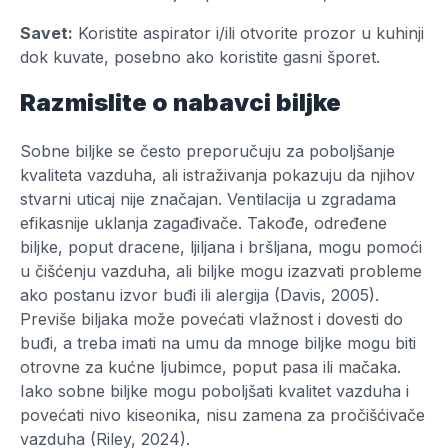
Savet:
Koristite aspirator i/ili otvorite prozor u kuhinji
dok kuvate, posebno ako koristite gasni šporet.
Razmislite o nabavci biljke
Sobne biljke se često preporučuju za poboljšanje
kvaliteta vazduha, ali istraživanja pokazuju da njihov
stvarni uticaj nije značajan. Ventilacija u zgradama
efikasnije uklanja zagađivače. Takođe, određene
biljke, poput dracene, ljiljana i bršljana, mogu pomoći
u čišćenju vazduha, ali biljke mogu izazvati probleme
ako postanu izvor buđi ili alergija (Davis, 2005).
Previše biljaka može povećati vlažnost i dovesti do
buđi, a treba imati na umu da mnoge biljke mogu biti
otrovne za kućne ljubimce, poput pasa ili mačaka.
Iako sobne biljke mogu poboljšati kvalitet vazduha i
povećati nivo kiseonika, nisu zamena za pročišćivače
vazduha (Riley, 2024).