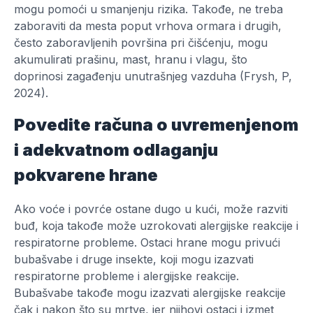
mogu pomoći u smanjenju rizika. Takođe, ne treba
zaboraviti da mesta poput vrhova ormara i drugih,
često zaboravljenih površina pri čišćenju, mogu
akumulirati prašinu, mast, hranu i vlagu, što
doprinosi zagađenju unutrašnjeg vazduha (Frysh, P,
2024).
Povedite računa o uvremenjenom
i adekvatnom odlaganju
pokvarene hrane
Ako voće i povrće ostane dugo u kući, može razviti
buđ, koja takođe može uzrokovati alergijske reakcije i
respiratorne probleme. Ostaci hrane mogu privući
bubašvabe i druge insekte, koji mogu izazvati
respiratorne probleme i alergijske reakcije.
Bubašvabe takođe mogu izazvati alergijske reakcije
čak i nakon što su mrtve, jer njihovi ostaci i izmet