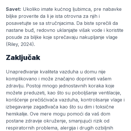
Savet:
Ukoliko imate kućnog ljubimca, pre nabavke
biljke proverite da li je ista otrovna za njih i
posavetujte se sa stručnjacima. Da biste sprečili da
nastane buđ, redovno uklanjajte višak vode i koristite
posude za biljke koje sprečavaju nakupljanje vlage
(Riley, 2024).
Zaključak
Unapređivanje kvaliteta vazduha u domu nije
komplikovano i može značajno doprineti vašem
zdravlju. Postoji mnogo jednostavnih koraka koje
možete preduzeti, kao što su poboljšanje ventilacije,
korišćenje prečišćivača vazduha, kontrolisanje vlage i
izbegavanje zagađivača kao što su dim i toksične
hemikalije. Ove mere mogu pomoći da vaš dom
postane zdravije okruženje, smanjujući rizik od
respiratornih problema, alergija i drugih ozbiljnih