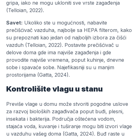
gripa, iako ne mogu ukloniti sve vrste zagađenja
(Telloian, 2022).
Savet:
Ukoliko ste u mogućnosti, nabavite
prečišćivač vazduha, najbolje sa HEPA filterom, kako
su prepoznati kao jedan od najboljih izbora za čišći
vazduh (Telloian, 2022). Postavite prečišćivač u
delove doma gde ima najviše zagađenja i gde
provodite najviše vremena, poput kuhinje, dnevne
sobe i spavaće sobe. Najefikasniji su u manjim
prostorijama (Gatta, 2024).
Kontrolišite vlagu u stanu
Previše vlage u domu može stvoriti pogodne uslove
za razvoj bioloških zagađivača poput buđi, plesni,
insekata i bakterija. Područja oštećena vodom,
stajaća voda, kuvanje i tuširanje mogu biti izvori vlage
u vazduhu vašeg doma (Gatta, 2024). Buđ raste u