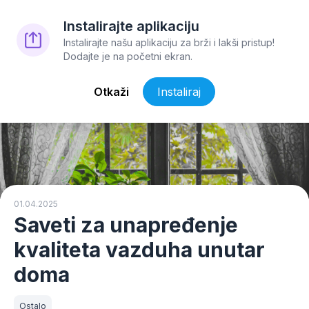
Instalirajte aplikaciju
Instalirajte našu aplikaciju za brži i lakši pristup!
Dodajte je na početni ekran.
Otkaži
Instaliraj
01.04.2025
Saveti za unapređenje
kvaliteta vazduha unutar
doma
Ostalo