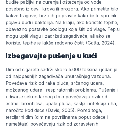
budite pažljivi na curenja i oštećenja od vode,
posebno iz cevi, krova ili prozora. Ako primetite bilo
kakve tragove, brzo ih popravite kako biste sprečili
pojavu buđi i bakterija. Na kraju, ako koristite tepihe,
obavezno postavite podlogu koja štiti od vlage. Tepisi
mogu upiti vlagu i zadržati zagađivače, ali ako se
koriste, tepihe je lakše redovno čistiti (Gatta, 2024).
Izbegavajte pušenje u kući
Dim od cigareta sadrži skoro 5.000 toksina i jedan je
od najopasnijih zagađivača unutrašnjeg vazduha.
Povećava rizik od raka pluća, srčanog udara,
moždanog udara i respiratornih problema. Pušenje i
udisanje sekundarnog dima povećavaju rizik od
astme, bronhitisa, upale pluća, kašlja i infekcija uha,
naročito kod dece (Davis, 2005). Pored toga,
tercijarni dim (dim na površinama poput odeće i
nameštaja) povećavaju rizik od zdravstenih