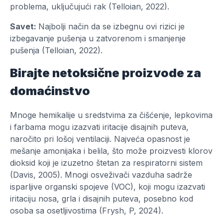
problema, uključujući rak (Telloian, 2022).
Savet:
Najbolji način da se izbegnu ovi rizici je
izbegavanje pušenja u zatvorenom i smanjenje
pušenja (Telloian, 2022).
Birajte netoksične proizvode za
domaćinstvo
Mnoge hemikalije u sredstvima za čišćenje, lepkovima
i farbama mogu izazvati iritacije disajnih puteva,
naročito pri lošoj ventilaciji. Najveća opasnost je
mešanje amonijaka i belila, što može proizvesti klorov
dioksid koji je izuzetno štetan za respiratorni sistem
(Davis, 2005). Mnogi osveživači vazduha sadrže
isparljive organski spojeve (VOC), koji mogu izazvati
iritaciju nosa, grla i disajnih puteva, posebno kod
osoba sa osetljivostima (Frysh, P, 2024).