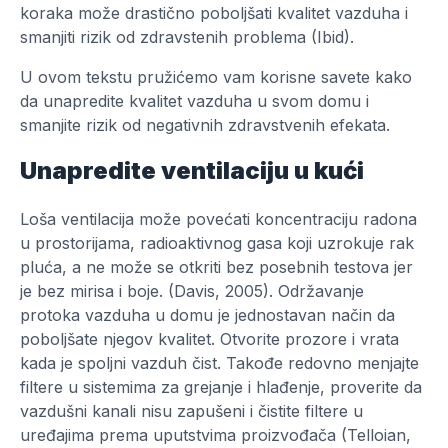
koraka može drastično poboljšati kvalitet vazduha i
smanjiti rizik od zdravstenih problema (Ibid).
U ovom tekstu pružićemo vam korisne savete kako
da unapredite kvalitet vazduha u svom domu i
smanjite rizik od negativnih zdravstvenih efekata.
Unapredite ventilaciju u kući
Loša ventilacija može povećati koncentraciju radona
u prostorijama, radioaktivnog gasa koji uzrokuje rak
pluća, a ne može se otkriti bez posebnih testova jer
je bez mirisa i boje. (Davis, 2005). Održavanje
protoka vazduha u domu je jednostavan način da
poboljšate njegov kvalitet. Otvorite prozore i vrata
kada je spoljni vazduh čist. Takođe redovno menjajte
filtere u sistemima za grejanje i hlađenje, proverite da
vazdušni kanali nisu zapušeni i čistite filtere u
uređajima prema uputstvima proizvođača (Telloian,