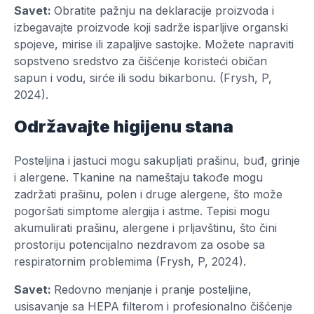
Savet:
Obratite pažnju na deklaracije proizvoda i
izbegavajte proizvode koji sadrže isparljive organski
spojeve, mirise ili zapaljive sastojke. Možete napraviti
sopstveno sredstvo za čišćenje koristeći običan
sapun i vodu, sirće ili sodu bikarbonu. (Frysh, P,
2024).
Održavajte higijenu stana
Posteljina i jastuci mogu sakupljati prašinu, buđ, grinje
i alergene. Tkanine na nameštaju takođe mogu
zadržati prašinu, polen i druge alergene, što može
pogoršati simptome alergija i astme. Tepisi mogu
akumulirati prašinu, alergene i prljavštinu, što čini
prostoriju potencijalno nezdravom za osobe sa
respiratornim problemima (Frysh, P, 2024).
Savet:
Redovno menjanje i pranje posteljine,
usisavanje sa HEPA filterom i profesionalno čišćenje