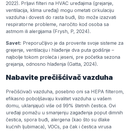
2022). Prljavi filteri na HVAC uređajima (grejanje,
ventilacija, klima uređaj) mogu ometati cirkulaciju
vazduha i dovesti do rasta buđi, što može izazvati
respiratorne probleme, naročito kod osoba sa
astmom ili alergijama (Frysh, P, 2024).
Savet:
Preporučljivo je da proverite svoje sisteme za
grejenje, ventilaciju i hlađenje dva puta godišnje –
najbolje tokom proleća i jeseni, pre početka sezona
grejanja, odnosno hlađenja (Gatta, 2024).
Nabavite prečišćivač vazduha
Prečišćivači vazduha, posebno oni sa HEPA filterom,
efikasno poboljšavaju kvalitet vazduha u vašem
domu, uklanjajući više od 99% štetnih čestica. Ovi
uređaji pomažu u smanjenju zagađenja poput dimnih
čestica, spora buđi, alergena (kao što su dlake
kućnih ljubimaca), VOCs, pa čak i čestica virusa