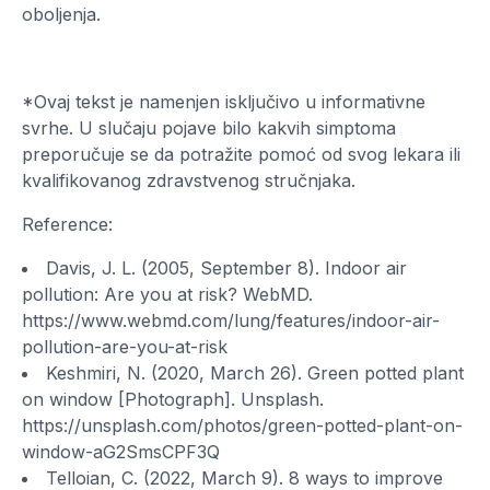
oboljenja.
*Ovaj tekst je namenjen isključivo u informativne
svrhe. U slučaju pojave bilo kakvih simptoma
preporučuje se da potražite pomoć od svog lekara ili
kvalifikovanog zdravstvenog stručnjaka.
Reference:
Davis, J. L. (2005, September 8).
Indoor air
pollution: Are you at risk?
WebMD.
https://www.webmd.com/lung/features/indoor-air-
pollution-are-you-at-risk
Keshmiri, N. (2020, March 26).
Green potted plant
on window
[Photograph]. Unsplash.
https://unsplash.com/photos/green-potted-plant-on-
window-aG2SmsCPF3Q
Telloian, C. (2022, March 9).
8 ways to improve