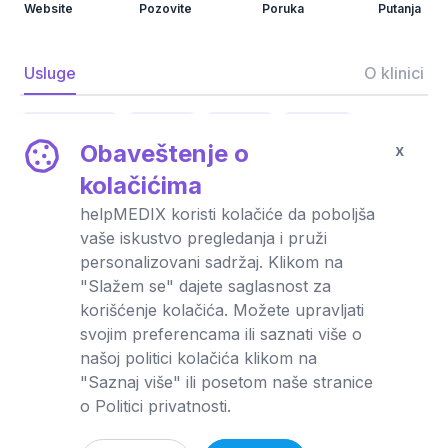
Website
Pozovite
Poruka
Putanja
Usluge
O klinici
Dermatologija
Rendgen
Urologija
Ultrazvuk
Obaveštenje o
x
Ginekologija
Stomatologija
Onkologija
kolačićima
Interna medicina
Pulmologija
Laboratorija
helpMEDIX koristi kolačiće da poboljša
vaše iskustvo pregledanja i pruži
Oftalmologija
Brahiterapija
Medicina rada
personalizovani sadržaj. Klikom na
"Slažem se" dajete saglasnost za
Sistematski pregledi
Bolnički smeštaj
korišćenje kolačića. Možete upravljati
svojim preferencama ili saznati više o
našoj politici kolačića klikom na
"Saznaj više" ili posetom naše stranice
Zakažite pregled
o Politici privatnosti.