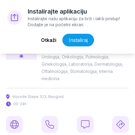
Instalirajte aplikaciju
Instalirajte našu aplikaciju za brži i lakši pristup!
Dodajte je na početni ekran.
17701231
Opšta bolnica
Otkaži
Instaliraj
Medicinski Sistem Beograd
Urologija
,
Onkologija
,
Pulmologija
,
Ginekologija
,
Laboratorija
,
Dermatologija
,
Oftalmologija
,
Stomatologija
,
Interna
medicina
Vojvode Stepe 323, Beograd
00-24h