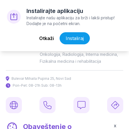
Instalirajte aplikaciju
Instalirajte našu aplikaciju za brži i lakši pristup!
Dodajte je na početni ekran.
66139212
Poliklinika
Otkaži
Instaliraj
NK Poliklinika Plus
Onkologija
,
Radiologija
,
Interna medicina
,
Fizikalna medicina i rehabilitacija
Bulevar Mihaila Pupina 25, Novi Sad
Pon-Pet: 08-21h Sub: 08-13h
Website
Pozovite
Poruka
Putanja
Obaveštenje o
x