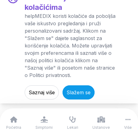
kolačićima
Usluge
O klinici
helpMEDIX koristi kolačiće da poboljša
vaše iskustvo pregledanja i pruži
Fizikalna medicina i rehabilitacija
Interna medicina
personalizovani sadržaj. Klikom na
Radiologija
Onkologija
"Slažem se" dajete saglasnost za
korišćenje kolačića. Možete upravljati
svojim preferencama ili saznati više o
našoj politici kolačića klikom na
"Saznaj više" ili posetom naše stranice
Zakažite pregled
o Politici privatnosti.
Saznaj više
Slažem se
Početna
Simptomi
Lekari
Ustanove
Više